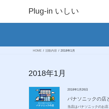
コ
ナ
ン
ビ
Plug-in いしい
テ
ゲ
ン
ー
ツ
シ
へ
ョ
ス
ン
キ
に
ッ
移
HOME
活動内容
2018年1月
プ
動
2018年1月
2018年1月26日
パナソニックの店
当店はパナソニックのお店