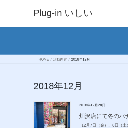
コ
ナ
ン
ビ
Plug-in いしい
テ
ゲ
ン
ー
ツ
シ
へ
ョ
ス
ン
キ
に
ッ
移
HOME
活動内容
2018年12月
プ
動
2018年12月
2018年12月28日
畑沢店にて冬のパ
12月7日（金）、8日（