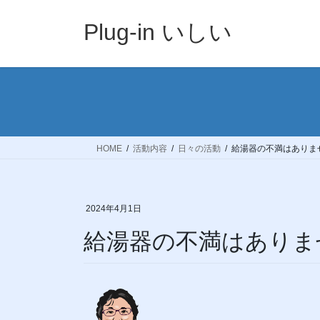
コ
ナ
ン
ビ
Plug-in いしい
テ
ゲ
ン
ー
ツ
シ
へ
ョ
ス
ン
キ
に
ッ
移
HOME
活動内容
日々の活動
給湯器の不満はありま
プ
動
2024年4月1日
給湯器の不満はありま